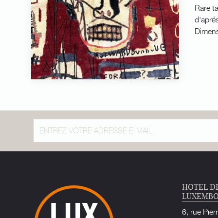
Rare ta
d'apré
Dimens
HOTEL D
LUXEMB
6, rue Pier