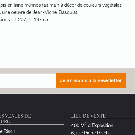
pis en laine mérinos fait main à décor de couleurs végétales
s une oeuvre de Jean-Michel Basquiat.
ions: H: 207; L: 197 cm
Je m'inscris à la newsletter
ES VENTES DE
LIEU DE VENTE
OURG
2
400 M
d'Exposition
re Risch
6, rue Pierre Risch