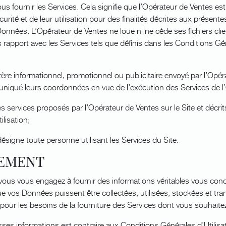
 vous fournir les Services. Cela signifie que l’Opérateur de Ventes
écurité et de leur utilisation pour des finalités décrites aux présent
onnées. L’Opérateur de Ventes ne loue ni ne cède ses fichiers cli
rapport avec les Services tels que définis dans les Conditions Gén
tère informationnel, promotionnel ou publicitaire envoyé par l’Opé
uniqué leurs coordonnées en vue de l’exécution des Services de l
 services proposés par l’Opérateur de Ventes sur le Site et décrits 
lisation;
: désigne toute personne utilisant les Services du Site.
TEMENT
, vous vous engagez à fournir des informations véritables vous con
 vos Données puissent être collectées, utilisées, stockées et tra
our les besoins de la fourniture des Services dont vous souhaitez
es informations est contraire aux Conditions Générales d’Utilisat