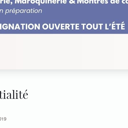
ialité
019