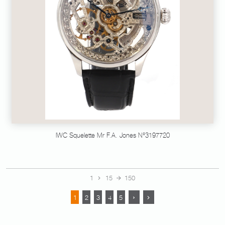
IWC Squelette Mr F.A. Jones N°3197720
1
15
150
1
2
3
4
5