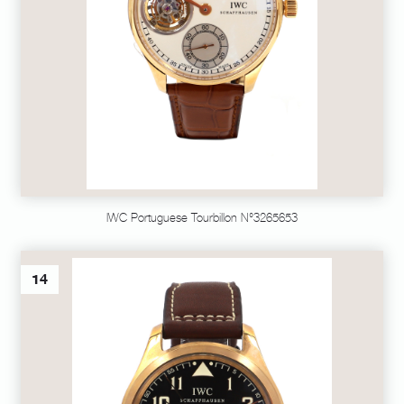
IWC Portuguese Tourbillon N°3265653
14