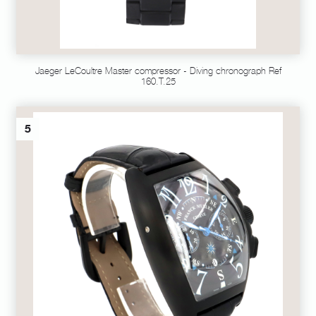
Jaeger LeCoultre Master compressor - Diving chronograph Ref
160.T.25
5