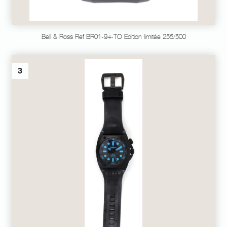
Bell & Ross Ref BR01-94-TO Edition limitée 255/500
3