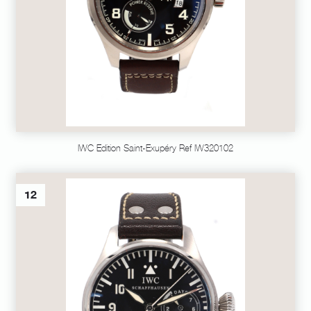
IWC Edition Saint-Exupéry Ref IW320102
12