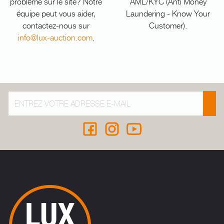
problème sur le site? Notre
AML/KYC (Anti Money
équipe peut vous aider,
Laundering - Know Your
contactez-nous sur
Customer).
info@lux-auction.com
.