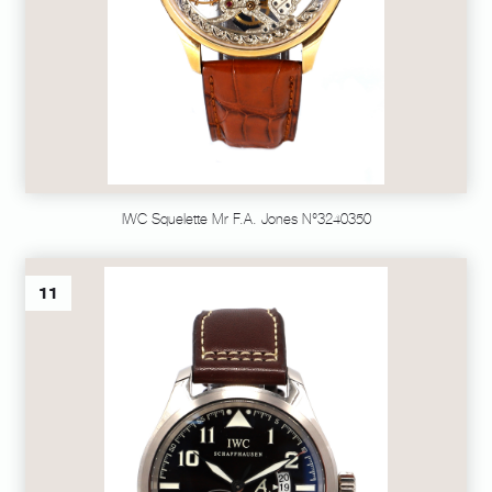
IWC Squelette Mr F.A. Jones N°3240350
11