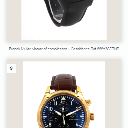
Franck Muller Master of complication - Casablanca Ref 88853CDTNR
9