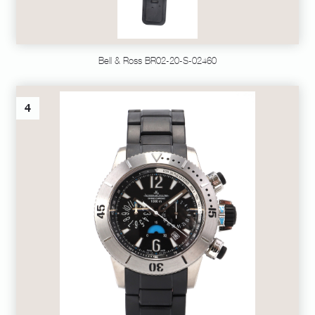
Bell & Ross BR02-20-S-02460
4