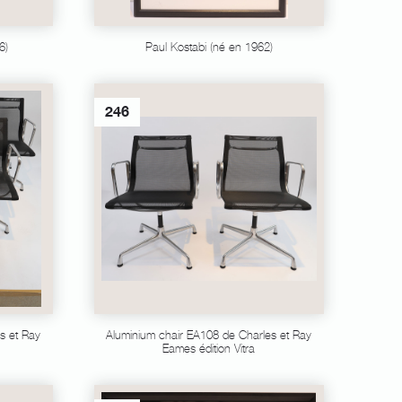
6)
Paul Kostabi (né en 1962)
246
s et Ray
Aluminium chair EA108 de Charles et Ray
Eames édition Vitra