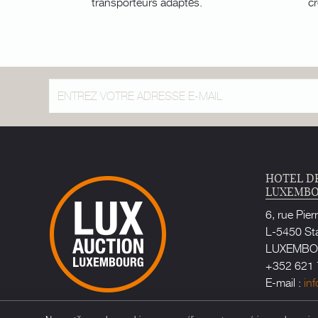
transporteurs adaptés.
cr
HOTEL D
LUXEMB
6, rue Pier
L-5450 St
LUXEMB
+352 621 
E-mail :
in
Huissier d