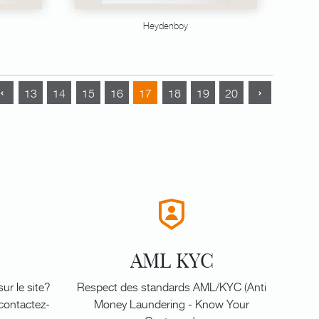
Heydenboy
13
14
15
16
17
18
19
20
AML KYC
ur le site?
Respect des standards AML/KYC (Anti
 contactez-
Money Laundering - Know Your