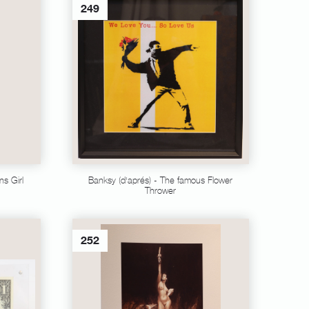
249
ns Girl
Banksy (d'aprés) - The famous Flower
Thrower
252