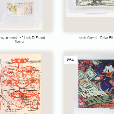
ksy (d'après)- X2 Lady Di Faced
Andy Warhol - Dollar Bill,
Tenner
254