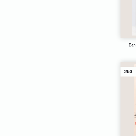
Ban
253