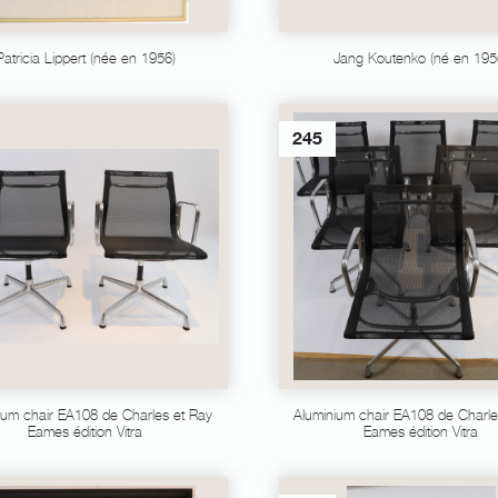
Patricia Lippert (née en 1956)
Jang Koutenko (né en 195
245
ium chair EA108 de Charles et Ray
Aluminium chair EA108 de Charle
Eames édition Vitra
Eames édition Vitra