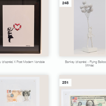
248
y (d'aprés) X Post Modern Vandale
Banksy (d'aprés) - Flying Balloo
(White)
251