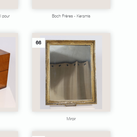
l pour
Boch Frères - Keramis
66
Miroir