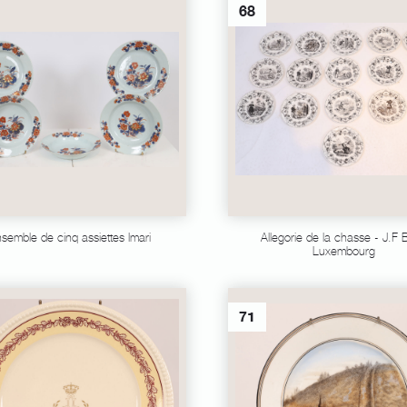
68
semble de cinq assiettes Imari
Allegorie de la chasse - J.F
Luxembourg
71