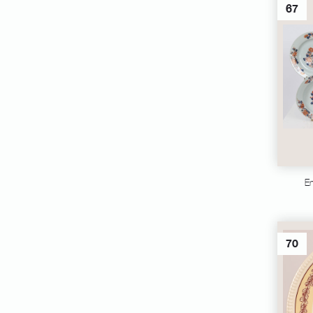
67
En
70