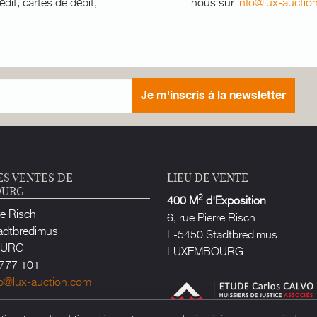
édit, cartes de débit, ...
nous sur
info@lux-auctio
Je m'inscris à la newsletter
ES VENTES DE
LIEU DE VENTE
OURG
2
400 M
d'Exposition
re Risch
6, rue Pierre Risch
adtbredimus
L-5450 Stadtbredimus
OURG
LUXEMBOURG
777 101
fo@lux-auction.com
e Justice habilité à Luxembourg