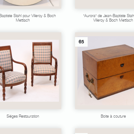
aptiste Stahl pour Villeroy & Boch
"Aurora" de Jean-Baptiste Stah
Mettlach
Villeroy & Boch Mettlach
65
Siéges Restauration
Boite à couture