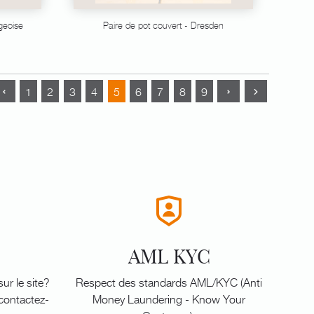
geoise
Paire de pot couvert - Dresden
1
2
3
4
5
6
7
8
9
AML KYC
ur le site?
Respect des standards AML/KYC (Anti
 contactez-
Money Laundering - Know Your