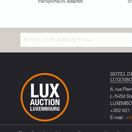
transporteurs adaptés.
cr
HOTEL D
LUXEMB
6, rue Pier
L-5450 St
LUXEMB
+352 621 
E-mail :
in
Huissier d