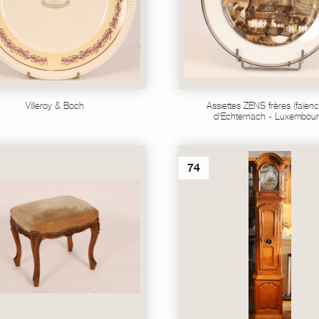
Villeroy & Boch
Assiettes ZENS frères (faïenc
d'Echternach - Luxembour
74