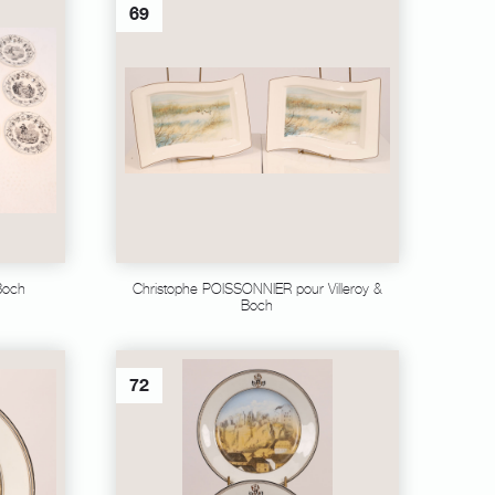
69
 Boch
Christophe POISSONNIER pour Villeroy &
Boch
72