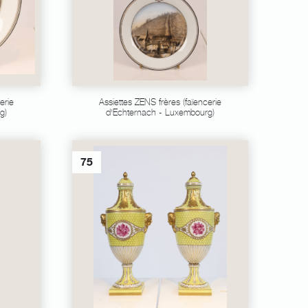
erie
Assiettes ZENS frères (faïencerie
g)
d'Echternach - Luxembourg)
75