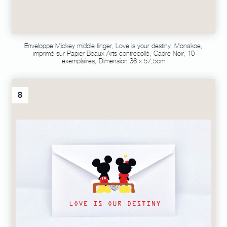
Enveloppe Mickey middle finger, Love is your destiny, Monakoe,
imprimé sur Papier Beaux Arts contrecollé, Cadre Noir, 10
exemplaires, Dimension 36 x 57,5cm
8