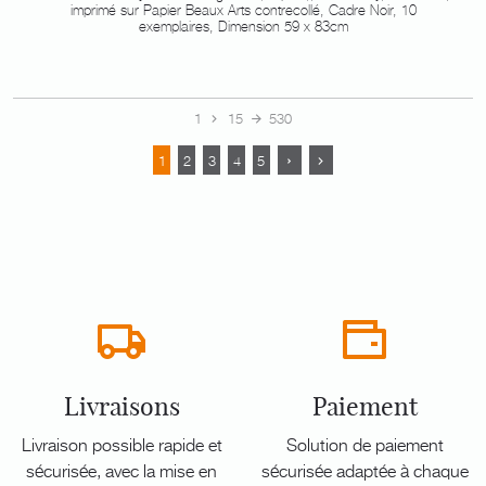
imprimé sur Papier Beaux Arts contrecollé, Cadre Noir, 10
exemplaires, Dimension 59 x 83cm
1
15
530
1
2
3
4
5
Livraisons
Paiement
Livraison possible rapide et
Solution de paiement
sécurisée, avec la mise en
sécurisée adaptée à chaque