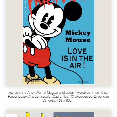
Interview the Andy Warhol Magazine (d'après), Monakoe, imprimé sur
Papier Beaux Arts contrecollé, Cadre Noir, 10 exemplaires, Dimension
Dimension 59 x 83cm