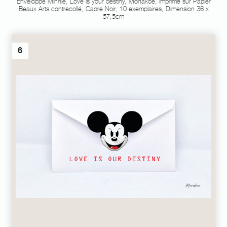
Enveloppe Minnie, Love is your destiny, Monakoe, imprimé sur Papier
Beaux Arts contrecollé, Cadre Noir, 10 exemplaires, Dimension 36 x
57,5cm
6