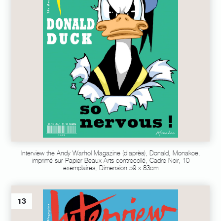
Interview the Andy Warhol Magazine (d'après), Donald, Monakoe,
imprimé sur Papier Beaux Arts contrecollé, Cadre Noir, 10
exemplaires, Dimension 59 x 83cm
13