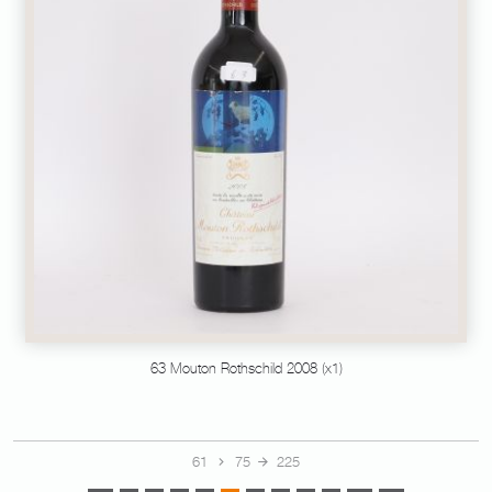
63 Mouton Rothschild 2008 (x1)
61
75
225