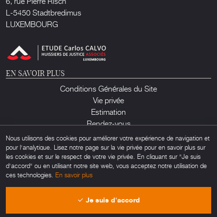
6, rue Pierre Risch
L-5450 Stadtbredimus
LUXEMBOURG
EN SAVOIR PLUS
Conditions Générales du Site
Vie privée
Estimation
Rendez-vous
Contact
Nous utilisons des cookies pour améliorer votre expérience de navigation et
pour l'analytique. Lisez notre page sur la vie privée pour en savoir plus sur
les cookies et sur le respect de votre vie privée. En cliquant sur "Je suis
d'accord" ou en utilisant notre site web, vous acceptez notre utilisation de
ces technologies.
En savoir plus
Lux Auction ©2026. Tous droits réservés. Toute utilisation non autorisée de
Je suis d'accord
matériel trouvé sur ce site est interdite. Powered by
Obamo
.