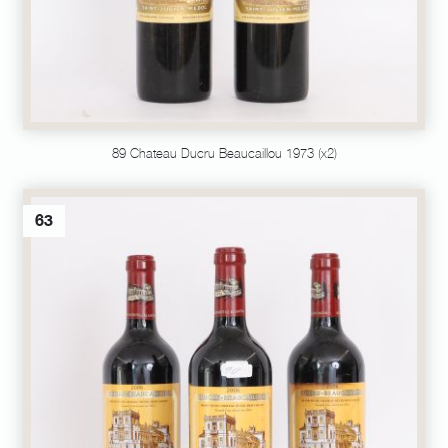
89 Chateau Ducru Beaucaillou 1973 (x2)
63