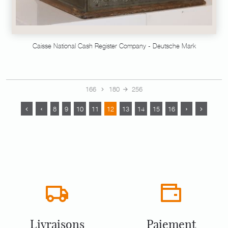
Caisse National Cash Register Company - Deutsche Mark
166
180
256
8
9
10
11
12
13
14
15
16
Livraisons
Paiement