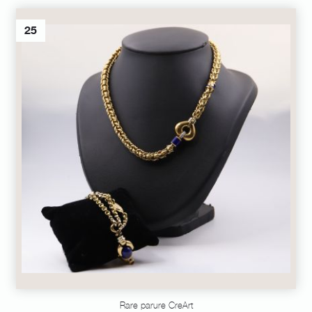
25
Rare parure CreArt