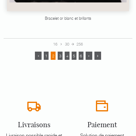
Bracelet or blanc et brillants
16
30
256
1
2
3
4
5
6
Livraisons
Paiement
Livraison possible rapide et
Solution de paiement