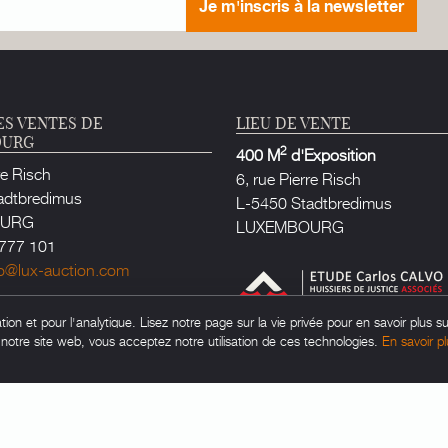
Je m'inscris à la newsletter
ES VENTES DE
LIEU DE VENTE
OURG
2
400 M
d'Exposition
re Risch
6, rue Pierre Risch
adtbredimus
L-5450 Stadtbredimus
OURG
LUXEMBOURG
777 101
fo@lux-auction.com
e Justice habilité à Luxembourg
on et pour l'analytique. Lisez notre page sur la vie privée pour en savoir plus su
rlos CALVO
t notre site web, vous acceptez notre utilisation de ces technologies.
En savoir pl