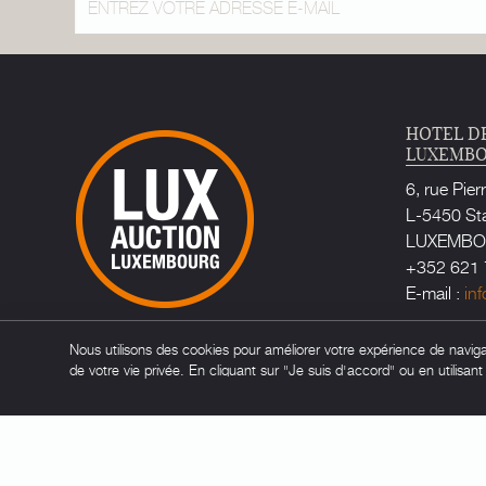
HOTEL D
LUXEMB
6, rue Pier
L-5450 St
LUXEMB
+352 621 
E-mail :
in
Huissier d
Nous utilisons des cookies pour améliorer votre expérience de navigati
Maître Ca
de votre vie privée. En cliquant sur "Je suis d'accord" ou en utilisan