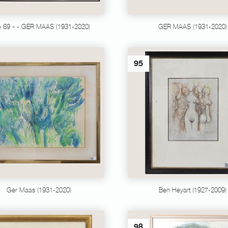
té 69 » - GER MAAS (1931-2020)
GER MAAS (1931-2020)
95
Ger Maas (1931-2020)
Ben Heyart (1927-2009)
98