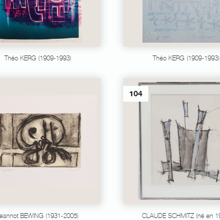
Théo KERG (1909-1993)
Théo KERG (1909-1993)
104
eannot BEWING (1931-2005)
CLAUDE SCHMITZ (né en 1