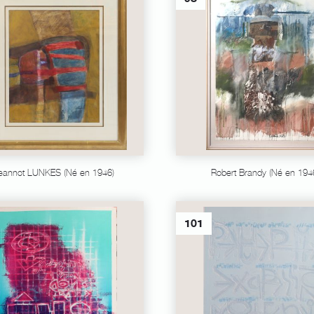
eannot LUNKES (Né en 1946)
Robert Brandy (Né en 194
101