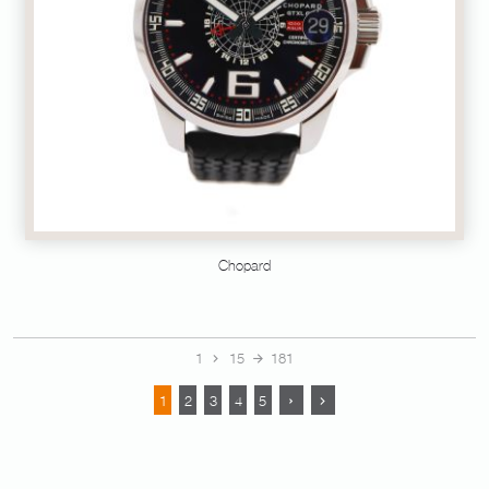
Chopard
1
15
181
1
2
3
4
5