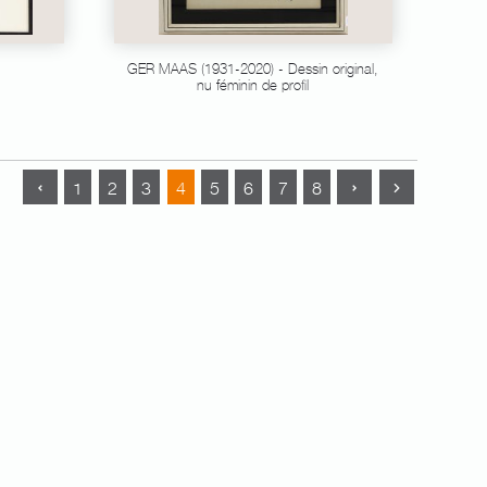
GER MAAS (1931-2020) - Dessin original,
nu féminin de profil
1
2
3
4
5
6
7
8