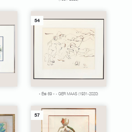
54
« Été 69 » - GER MAAS (1931-2020)
57