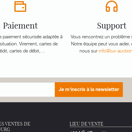
Paiement
Support
e paiement sécurisée adaptée à
Vous rencontrez un problème s
ituation. Virement, cartes de
Notre équipe peut vous aider,
édit, cartes de débit, ...
nous sur
info@lux-auctio
Je m'inscris à la newsletter
ES VENTES DE
LIEU DE VENTE
OURG
2