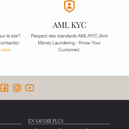
AML KYC
ur le site?
Respect des standards AML/KYC (Anti
 contactez-
Money Laundering - Know Your
n.com
.
Customer).
EN SAVOIR PLUS