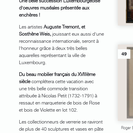
Une belle succession Luxembourgeoise
d'oeuvres muséales présentée aux
enchères !
Les artistes
Auguste Tremont, et
Sosthène Weis,
jouissant eux aussi d'une
reconnaissance internationale, seront à
l'honneur grâce à deux très belles
49
aquarelles représentant la ville de
Luxembourg.
Du beau mobilier français du XVIIIème
siècle
complétera cette vacation avec
une très belle commode transition
attribuée à Nicolas Petit (1732-1791) à
ressaut en marqueterie de bois de Rose
et bois de Violette en lot 102.
Les collectionneurs de verrerie se raviront
Roger 
de plus de 40 sculptures et vases en pâte