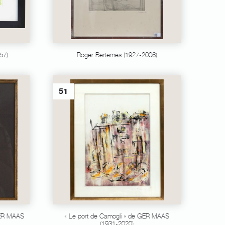
57)
Roger Bertemes (1927-2006)
51
GER MAAS
« Le port de Camogli » de GER MAAS
(1931-2020)