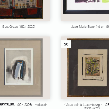
Gust Graas (1924-2020)
Jean-Marie Biwer (né en 19
50
BERTEMES (1927-2006) - "Adossé"
« Vieux coin à Luxembourg » - 
(1931-2020)