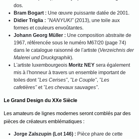
dos.
Bram Bogart :
Une œuvre puissante datée de 2001.
Didier Triglia :
"NANYUKI"
(2013), une toile aux
formes et couleurs envoûtantes.
Johann Georg Müller :
Une composition abstraite de
1967, référencée sous le numéro M67/20 (page 74)
dans le catalogue raisonné de l'artiste (
Verzeichnis der
Malerei und Druckgraphik
).
L'artiste luxembourgeois
Moritz NEY
sera également
mis à l'honneur à travers un ensemble important de
toiles dont
"Les Cerises"
,
"Le Couple"
,
"Les
cafetières"
et
"Les chevaux sauvages"
.
Le Grand Design du XXe Siècle
Les amateurs de lignes modernes seront comblés par des
pièces de créateurs emblématiques :
Jorge Zalszupin (Lot 146) :
Pièce phare de cette