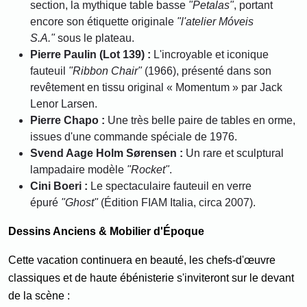
section, la mythique table basse
"Petalas"
, portant
encore son étiquette originale
"l'atelier Móveis
S.A."
sous le plateau.
Pierre Paulin (Lot 139) :
L'incroyable et iconique
fauteuil
"Ribbon Chair"
(1966), présenté dans son
revêtement en tissu original « Momentum » par Jack
Lenor Larsen.
Pierre Chapo :
Une très belle paire de tables en orme,
issues d'une commande spéciale de 1976.
Svend Aage Holm Sørensen :
Un rare et sculptural
lampadaire modèle
"Rocket"
.
Cini Boeri :
Le spectaculaire fauteuil en verre
épuré
"Ghost"
(Édition FIAM Italia, circa 2007).
Dessins Anciens & Mobilier d'Époque
Cette vacation continuera en beauté, les chefs-d'œuvre
classiques et de haute ébénisterie s'inviteront sur le devant
de la scène :