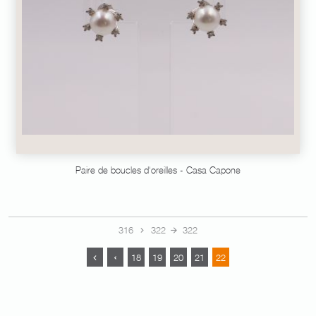
Paire de boucles d‘oreilles - Casa Capone
316
322
322
18
19
20
21
22