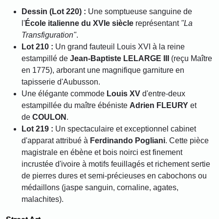
Dessin (Lot 220) :
Une somptueuse sanguine de
l'
École italienne du XVIe siècle
représentant
"La
Transfiguration"
.
Lot 210 :
Un grand fauteuil Louis XVI à la reine
estampillé de
Jean-Baptiste LELARGE III
(reçu Maître
en 1775), arborant une magnifique garniture en
tapisserie d'Aubusson.
Une élégante commode
Louis XV
d'entre-deux
estampillée du maître ébéniste
Adrien FLEURY
et
de
COULON
.
Lot 219 :
Un spectaculaire et exceptionnel cabinet
d'apparat attribué à
Ferdinando Pogliani
. Cette pièce
magistrale en ébène et bois noirci est finement
incrustée d'ivoire à motifs feuillagés et richement sertie
de pierres dures et semi-précieuses en cabochons ou
médaillons (jaspe sanguin, cornaline, agates,
malachites).