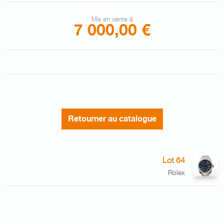
Mis en vente à
7 000,00 €
Retourner au catalogue
Lot 64
Rolex