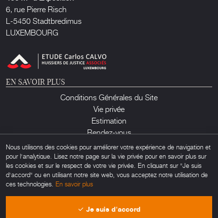
6, rue Pierre Risch
L-5450 Stadtbredimus
LUXEMBOURG
EN SAVOIR PLUS
Conditions Générales du Site
Vie privée
Estimation
Rendez-vous
Contact
Nous utilisons des cookies pour améliorer votre expérience de navigation et
pour l'analytique. Lisez notre page sur la vie privée pour en savoir plus sur
les cookies et sur le respect de votre vie privée. En cliquant sur "Je suis
d'accord" ou en utilisant notre site web, vous acceptez notre utilisation de
ces technologies.
En savoir plus
Lux Auction ©2026. Tous droits réservés. Toute utilisation non autorisée de
Je suis d'accord
matériel trouvé sur ce site est interdite. Powered by
Obamo
.