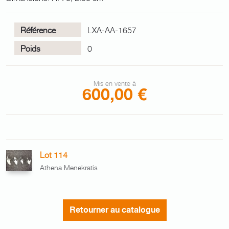
Référence
LXA-AA-1657
Poids
0
Mis en vente à
600,00 €
Lot 114
Athena Menekratis
Retourner au catalogue