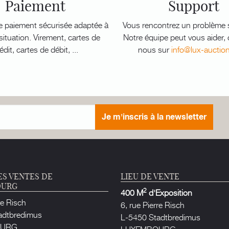
Paiement
Support
e paiement sécurisée adaptée à
Vous rencontrez un problème s
ituation. Virement, cartes de
Notre équipe peut vous aider,
édit, cartes de débit, ...
nous sur
info@lux-auctio
Je m'inscris à la newsletter
ES VENTES DE
LIEU DE VENTE
OURG
2
400 M
d'Exposition
re Risch
6, rue Pierre Risch
adtbredimus
L-5450 Stadtbredimus
OURG
LUXEMBOURG