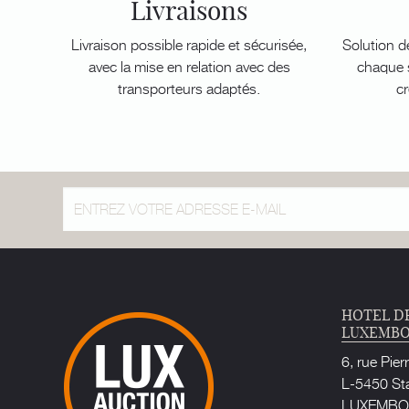
Livraisons
Livraison possible rapide et sécurisée,
Solution d
avec la mise en relation avec des
chaque s
transporteurs adaptés.
cr
HOTEL D
LUXEMB
6, rue Pier
L-5450 St
LUXEMB