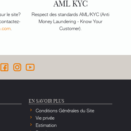
AML KYC
ur le site?
Respect des standards AML/KYC (Anti
 contactez-
Money Laundering - Know Your
n.com
.
Customer).
EN SAVOIR PLUS
Conditions Générales du Site
Vie privée
Estimation