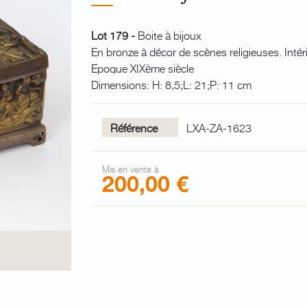
Lot 179 -
Boite à bijoux
En bronze à décor de scènes religieuses. Intér
Epoque XIXème siècle
Dimensions: H: 8,5;L: 21;P: 11 cm
Référence
LXA-ZA-1623
Mis en vente à
200,00 €