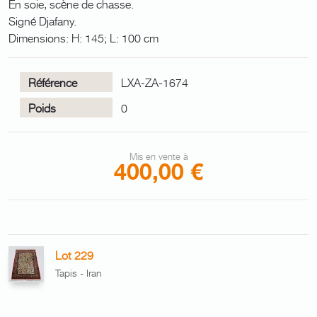
En soie, scène de chasse.
Signé Djafany.
Dimensions: H: 145; L: 100 cm
Référence
LXA-ZA-1674
Poids
0
Mis en vente à
400,00 €
Lot 229
Tapis - Iran