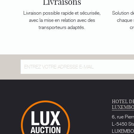
Livraisons
Livraison possible rapide et sécurisée,
Solution d
avec la mise en relation avec des
chaque s
transporteurs adaptés.
cr
HOTEL D
LUXEMB
6, rue Pier
L-5450 St
LUXEMB