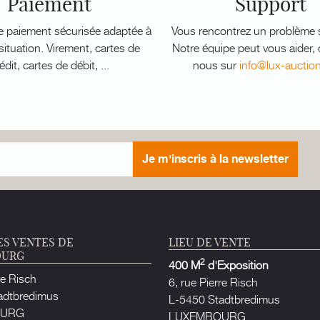
Paiement
Support
e paiement sécurisée adaptée à
Vous rencontrez un problème s
ituation. Virement, cartes de
Notre équipe peut vous aider,
édit, cartes de débit, ...
nous sur
info@lux-auctio
Je m'inscris à la newsletter
ES VENTES DE
LIEU DE VENTE
OURG
2
400 M
d'Exposition
re Risch
6, rue Pierre Risch
adtbredimus
L-5450 Stadtbredimus
OURG
LUXEMBOURG