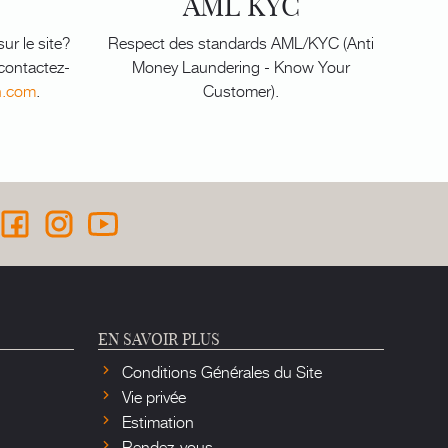
AML KYC
ur le site?
Respect des standards AML/KYC (Anti
 contactez-
Money Laundering - Know Your
n.com
.
Customer).
EN SAVOIR PLUS
Conditions Générales du Site
Vie privée
Estimation
Rendez-vous