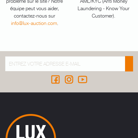
problème sur le site? Notre
AML/KYC (Anti Money
équipe peut vous aider,
Laundering - Know Your
contactez-nous sur
Customer).
info@lux-auction.com
.