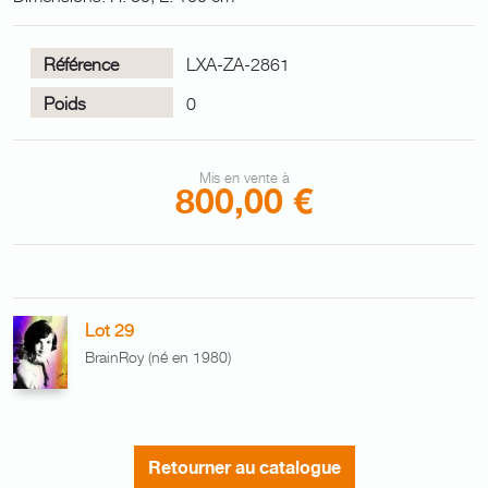
Référence
LXA-ZA-2861
Poids
0
Mis en vente à
800,00 €
Lot 29
BrainRoy (né en 1980)
Retourner au catalogue