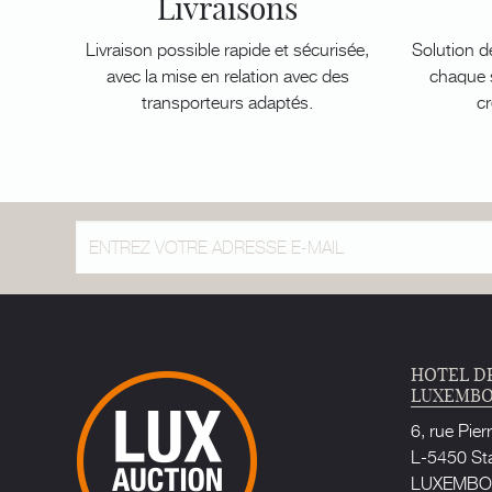
Livraisons
Livraison possible rapide et sécurisée,
Solution d
avec la mise en relation avec des
chaque s
transporteurs adaptés.
cr
HOTEL D
LUXEMB
6, rue Pier
L-5450 St
LUXEMB