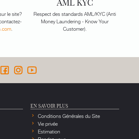
AML KYC
ur le site?
Respect des standards AML/KYC (Anti
 contactez-
Money Laundering - Know Your
n.com
.
Customer).
EN SAVOIR PLUS
Conditions Générales du Site
Vie privée
Estimation
Rendez-vous