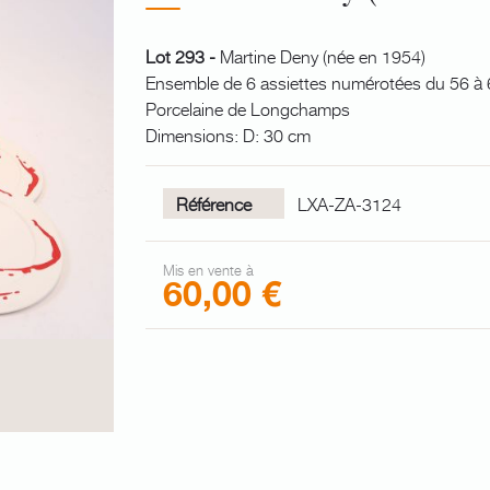
Lot 293 -
Martine Deny (née en 1954)
Ensemble de 6 assiettes numérotées du 56 à 6
Porcelaine de Longchamps
Dimensions: D: 30 cm
Référence
LXA-ZA-3124
Mis en vente à
60,00 €