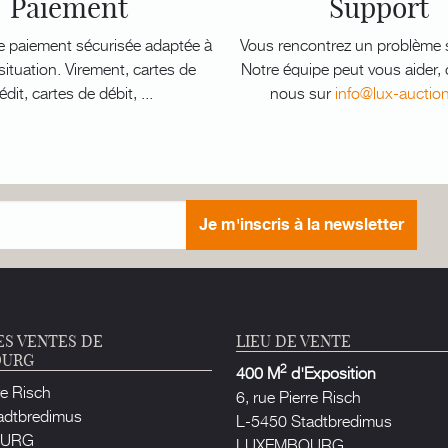
Paiement
Support
e paiement sécurisée adaptée à
Vous rencontrez un problème s
ituation. Virement, cartes de
Notre équipe peut vous aider,
édit, cartes de débit, ...
nous sur
info@lux-auctio
Je m'inscris à la newsletter
ES VENTES DE
LIEU DE VENTE
OURG
2
400 M
d'Exposition
re Risch
6, rue Pierre Risch
adtbredimus
L-5450 Stadtbredimus
OURG
LUXEMBOURG