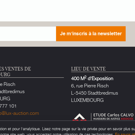
Je m'inscris à la newsletter
ES VENTES DE
LIEU DE VENTE
OURG
2
400 M
d'Exposition
re Risch
6, rue Pierre Risch
adtbredimus
L-5450 Stadtbredimus
OURG
LUXEMBOURG
777 101
fo@lux-auction.com
e Justice habilité à Luxembourg
on et pour l'analytique. Lisez notre page sur la vie privée pour en savoir plus su
rlos CALVO
t notre site web, vous acceptez notre utilisation de ces technologies.
En savoir pl