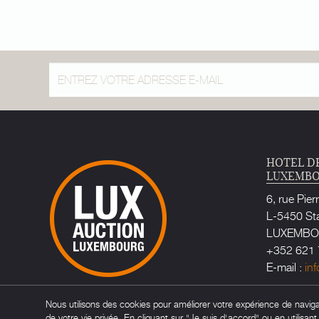
HOTEL D
LUXEMB
6, rue Pier
L-5450 St
LUXEMB
+352 621 
E-mail :
in
Huissier d
Nous utilisons des cookies pour améliorer votre expérience de navigati
Maître Ca
de votre vie privée. En cliquant sur "Je suis d'accord" ou en utilisan