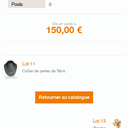
Poids
0
Mis en vente à
150,00 €
Lot 11
Collier de perles de Tahiti
Retourner au catalogue
Lot 13
Broche