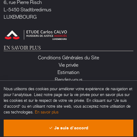
6, rue Pierre Risch
L-5450 Stadtbredimus
LUXEMBOURG
EN SAVOIR PLUS
Conditions Générales du Site
Vie privée
Estimation
Rendez-vous
Contact
Nous utilisons des cookies pour améliorer votre expérience de navigation et
pour l'analytique. Lisez notre page sur la vie privée pour en savoir plus sur
les cookies et sur le respect de votre vie privée. En cliquant sur "Je suis
d'accord" ou en utilisant notre site web, vous acceptez notre utilisation de
ces technologies.
En savoir plus
Lux Auction ©2026. Tous droits réservés. Toute utilisation non autorisée de
Je suis d'accord
matériel trouvé sur ce site est interdite. Powered by
Obamo
.