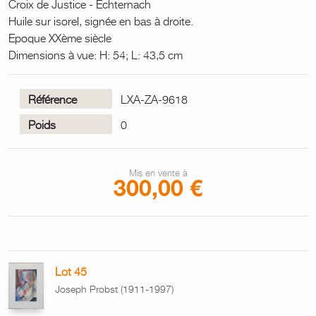
Croix de Justice - Echternach
Huile sur isorel, signée en bas à droite.
Epoque XXème siècle
Dimensions à vue: H: 54; L: 43,5 cm
Référence
LXA-ZA-9618
Poids
0
Mis en vente à
300,00 €
Lot 45
Joseph Probst (1911-1997)