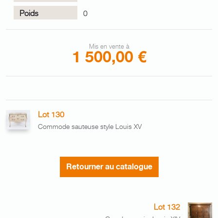
Poids
0
Mis en vente à
1 500,00 €
Lot 130
Commode sauteuse style Louis XV
Retourner au catalogue
Lot 132