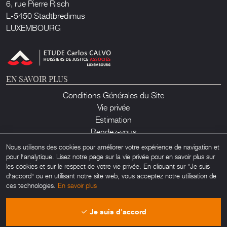
6, rue Pierre Risch
L-5450 Stadtbredimus
LUXEMBOURG
EN SAVOIR PLUS
Conditions Générales du Site
Vie privée
Estimation
Rendez-vous
Contact
Nous utilisons des cookies pour améliorer votre expérience de navigation et
pour l'analytique. Lisez notre page sur la vie privée pour en savoir plus sur
les cookies et sur le respect de votre vie privée. En cliquant sur "Je suis
d'accord" ou en utilisant notre site web, vous acceptez notre utilisation de
ces technologies.
En savoir plus
Lux Auction ©2026. Tous droits réservés. Toute utilisation non autorisée de
Je suis d'accord
matériel trouvé sur ce site est interdite. Powered by
Obamo
.