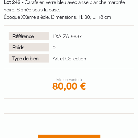
Lot 242 -
Carafe en verre bleu avec anse blanche marbrée
noire. Signée sous la base.
Époque XXème siècle. Dimensions: H: 30; L: 18 cm
Référence
LXA-ZA-9887
Poids
0
Type de bien
Art et Collection
Mis en vente à
80,00 €