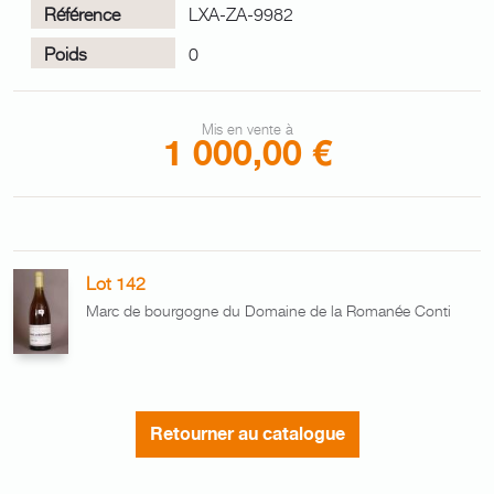
Référence
LXA-ZA-9982
Poids
0
Mis en vente à
1 000,00 €
Lot 142
Marc de bourgogne du Domaine de la Romanée Conti
Retourner au catalogue