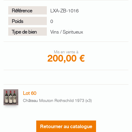
Référence
LXA-ZB-1016
Poids
0
Type de bien
Vins / Spiritueux
Mis en vente à
200,00 €
Lot 60
Château Mouton Rothschild 1973 (x3)
Retourner au catalogue