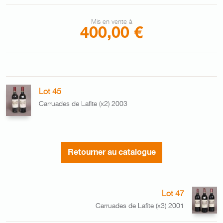
Mis en vente à
400,00 €
Lot 45
Carruades de Lafite (x2) 2003
Retourner au catalogue
Lot 47
Carruades de Lafite (x3) 2001