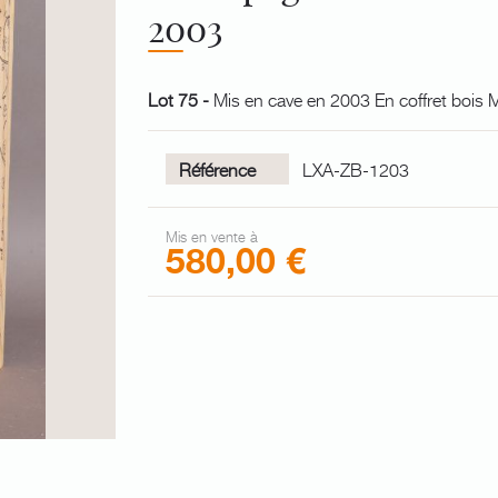
2003
Lot 75 -
Mis en cave en 2003 En coffret boi
Référence
LXA-ZB-1203
Mis en vente à
580,00 €