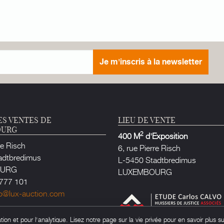
Je m'inscris à la newsletter
ES VENTES DE
LIEU DE VENTE
OURG
2
400 M
d'Exposition
re Risch
6, rue Pierre Risch
adtbredimus
L-5450 Stadtbredimus
OURG
LUXEMBOURG
777 101
fo@lux-auction.com
e Justice habilité à Luxembourg
on et pour l'analytique. Lisez notre page sur la vie privée pour en savoir plus su