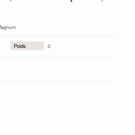
s Magnum
Poids
0