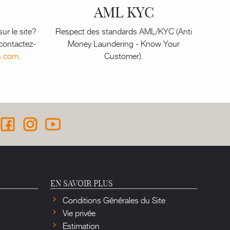
AML KYC
ur le site?
Respect des standards AML/KYC (Anti
 contactez-
Money Laundering - Know Your
n.com
.
Customer).
EN SAVOIR PLUS
Conditions Générales du Site
Vie privée
Estimation