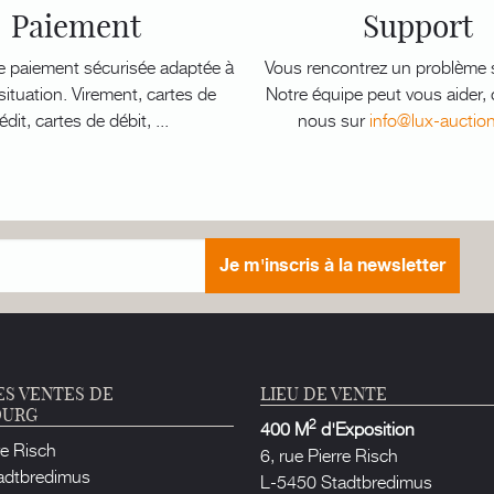
Paiement
Support
e paiement sécurisée adaptée à
Vous rencontrez un problème s
ituation. Virement, cartes de
Notre équipe peut vous aider,
édit, cartes de débit, ...
nous sur
info@lux-auctio
Je m'inscris à la newsletter
ES VENTES DE
LIEU DE VENTE
OURG
2
400 M
d'Exposition
re Risch
6, rue Pierre Risch
adtbredimus
L-5450 Stadtbredimus