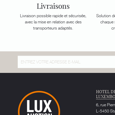
Livraisons
Livraison possible rapide et sécurisée,
Solution d
avec la mise en relation avec des
chaque s
transporteurs adaptés.
cr
HOTEL D
LUXEMB
6, rue Pier
L-5450 St