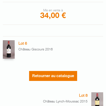
Mis en vente à
34,00 €
Lot 6
Château Giscours 2016
Retourner au catalogue
Lot 8
Château Lynch-Moussac 2015