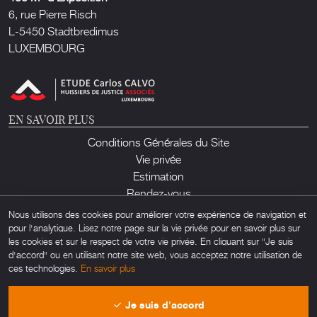
6, rue Pierre Risch
L-5450 Stadtbredimus
LUXEMBOURG
EN SAVOIR PLUS
Conditions Générales du Site
Vie privée
Estimation
Rendez-vous
Contact
Nous utilisons des cookies pour améliorer votre expérience de navigation et
pour l'analytique. Lisez notre page sur la vie privée pour en savoir plus sur
les cookies et sur le respect de votre vie privée. En cliquant sur "Je suis
d'accord" ou en utilisant notre site web, vous acceptez notre utilisation de
ces technologies.
En savoir plus
Lux Auction ©2026. Tous droits réservés. Toute utilisation non autorisée de
Je suis d'accord
matériel trouvé sur ce site est interdite. Powered by
Obamo
.