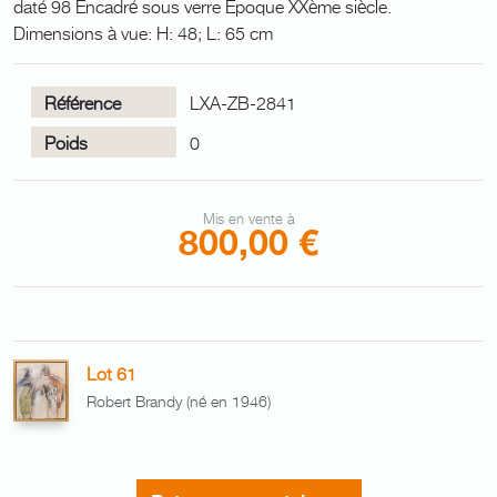
daté 98 Encadré sous verre Époque XXème siècle.
Dimensions à vue: H: 48; L: 65 cm
Référence
LXA-ZB-2841
Poids
0
Mis en vente à
800,00 €
Lot 61
Robert Brandy (né en 1946)