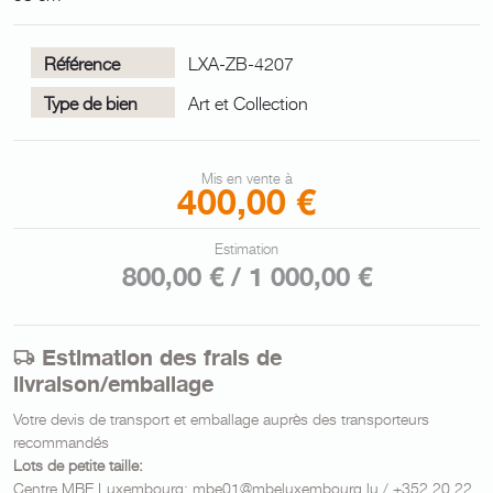
Référence
LXA-ZB-4207
Type de bien
Art et Collection
Mis en vente à
400,00 €
Estimation
800,00 € / 1 000,00 €
Estimation des frais de
livraison/emballage
Votre devis de transport et emballage auprès des transporteurs
recommandés
Lots de petite taille:
Centre MBE Luxembourg: mbe01@mbeluxembourg.lu / +352 20 22