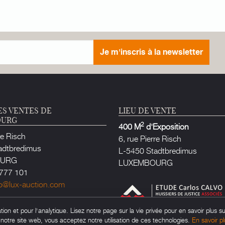
Je m'inscris à la newsletter
ES VENTES DE
LIEU DE VENTE
OURG
2
400 M
d'Exposition
re Risch
6, rue Pierre Risch
adtbredimus
L-5450 Stadtbredimus
OURG
LUXEMBOURG
777 101
fo@lux-auction.com
e Justice habilité à Luxembourg
on et pour l'analytique. Lisez notre page sur la vie privée pour en savoir plus su
rlos CALVO
t notre site web, vous acceptez notre utilisation de ces technologies.
En savoir pl