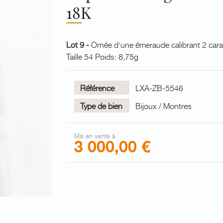
18K
Lot 9 -
Ornée d'une émeraude calibrant 2 cara
Taille 54 Poids: 8,75g
Référence
LXA-ZB-5546
Type de bien
Bijoux / Montres
Mis en vente à
3 000,00 €