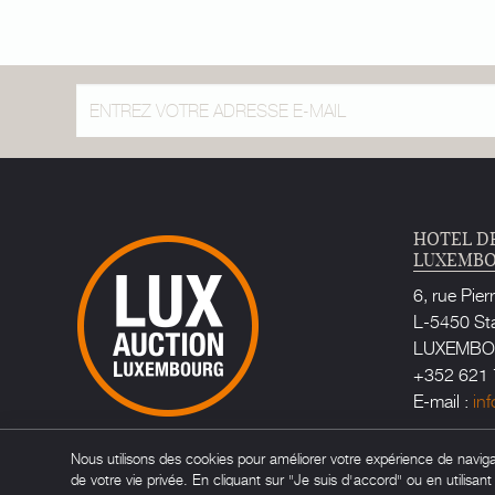
HOTEL D
LUXEMB
6, rue Pier
L-5450 St
LUXEMB
+352 621 
E-mail :
in
Huissier d
Nous utilisons des cookies pour améliorer votre expérience de navigati
Maître Ca
de votre vie privée. En cliquant sur "Je suis d'accord" ou en utilisan