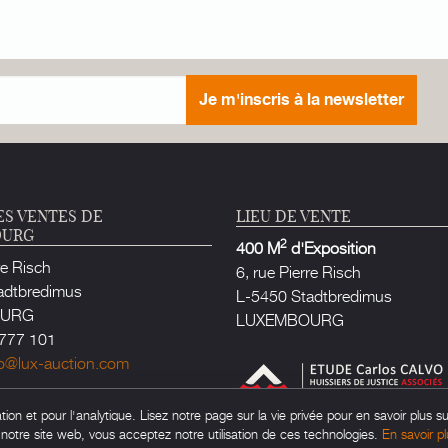
Je m'inscris à la newsletter
ES VENTES DE
LIEU DE VENTE
OURG
2
400 M
d'Exposition
re Risch
6, rue Pierre Risch
adtbredimus
L-5450 Stadtbredimus
OURG
LUXEMBOURG
777 101
fo@lux-auction.com
e Justice habilité à Luxembourg
on et pour l'analytique. Lisez notre page sur la vie privée pour en savoir plus su
rlos CALVO
t notre site web, vous acceptez notre utilisation de ces technologies.
En savoir pl