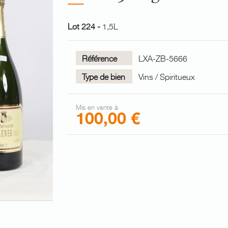
Lot 224 -
1,5L
Référence
LXA-ZB-5666
Type de bien
Vins / Spiritueux
Mis en vente à
100,00 €