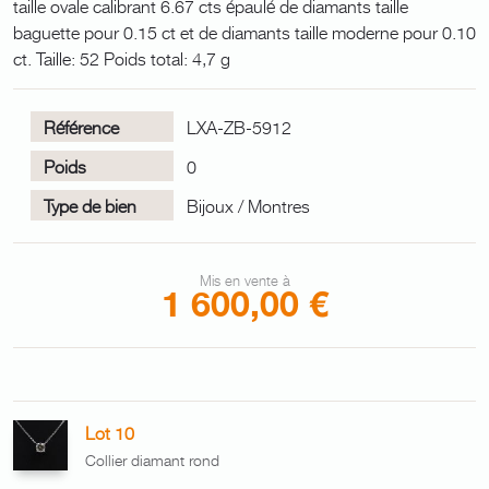
taille ovale calibrant 6.67 cts épaulé de diamants taille
baguette pour 0.15 ct et de diamants taille moderne pour 0.10
ct. Taille: 52 Poids total: 4,7 g
Référence
LXA-ZB-5912
Poids
0
Type de bien
Bijoux / Montres
Mis en vente à
1 600,00 €
Lot 10
Collier diamant rond