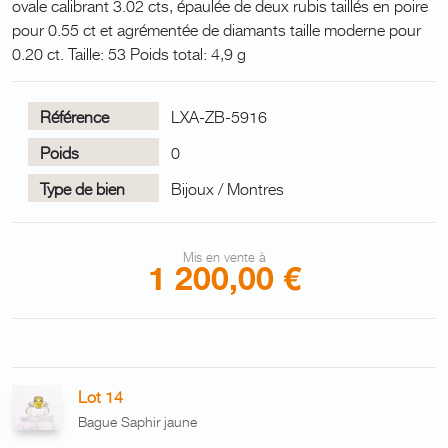
ovale calibrant 3.02 cts, épaulée de deux rubis taillés en poire
pour 0.55 ct et agrémentée de diamants taille moderne pour
0.20 ct. Taille: 53 Poids total: 4,9 g
Référence
LXA-ZB-5916
Poids
0
Type de bien
Bijoux / Montres
Mis en vente à
1 200,00 €
Lot 14
Bague Saphir jaune