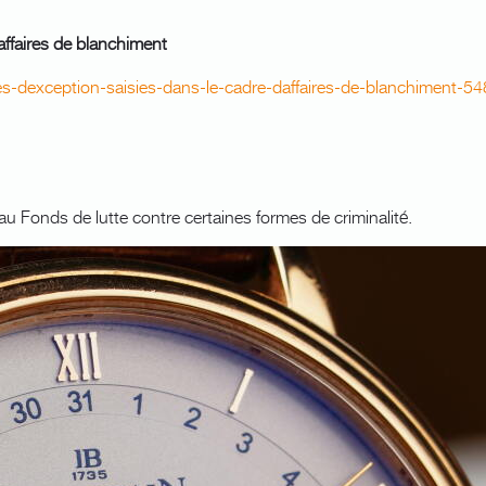
affaires de blanchiment
es-dexception-saisies-dans-le-cadre-daffaires-de-blanchiment-
 au Fonds de lutte contre certaines formes de criminalité.