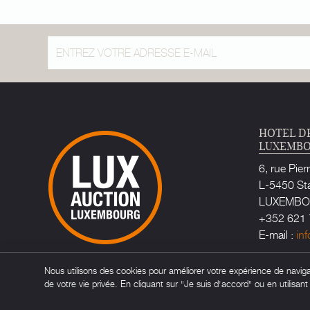
HOTEL D
LUXEMB
6, rue Pier
L-5450 St
LUXEMB
+352 621 
E-mail :
in
Huissier d
Nous utilisons des cookies pour améliorer votre expérience de navigati
Maître Ca
de votre vie privée. En cliquant sur "Je suis d'accord" ou en utilisan