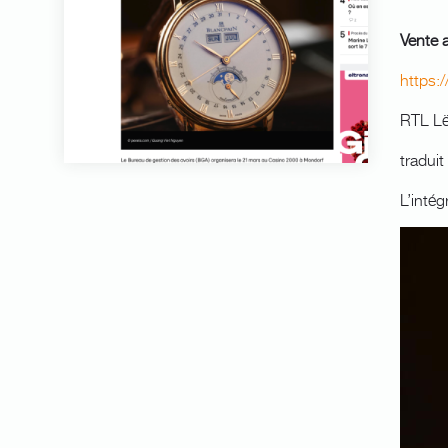
Vente 
https:
RTL Lë
tradui
L’intég