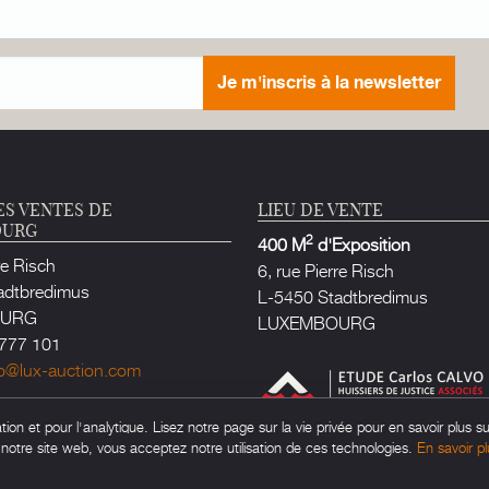
Je m'inscris à la newsletter
ES VENTES DE
LIEU DE VENTE
OURG
2
400 M
d'Exposition
re Risch
6, rue Pierre Risch
adtbredimus
L-5450 Stadtbredimus
OURG
LUXEMBOURG
777 101
fo@lux-auction.com
e Justice habilité à Luxembourg
on et pour l'analytique. Lisez notre page sur la vie privée pour en savoir plus su
rlos CALVO
t notre site web, vous acceptez notre utilisation de ces technologies.
En savoir pl