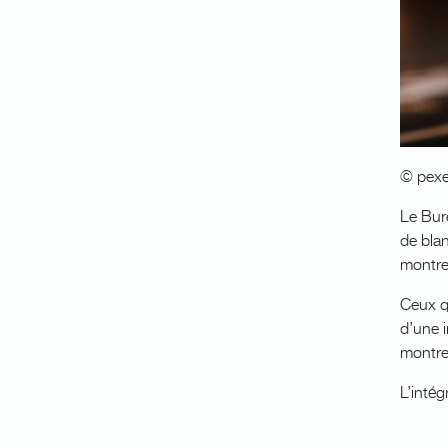
© pexe
Le Bur
de bla
montre
Ceux q
d’une i
montre
L’intég