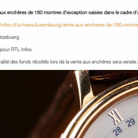
aux enchères de 180 montres d’exception saisies dans le cadre d'
//infos.rtl.lu/news/luxembourg/vente-aux-encheres-de-180-montr
tzebuerg
t pour RTL Infos
ralité des fonds récoltés lors de la vente aux enchères sera versée