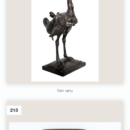
Non venu
213