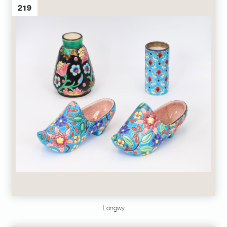
219
Longwy