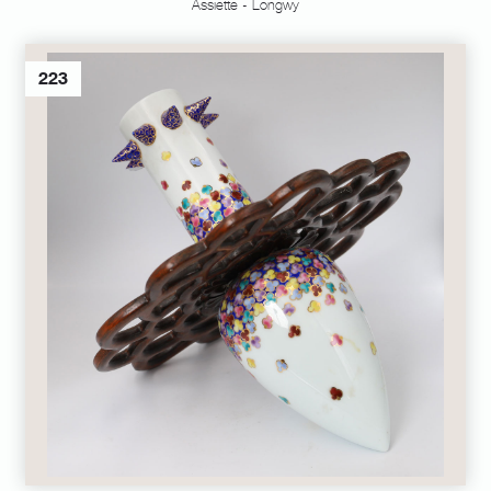
Assiette - Longwy
223