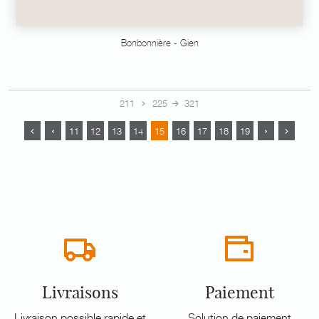
Bonbonnière - Gien
211
225
321
11
12
13
14
15
16
17
18
19
Livraisons
Paiement
Livraison possible rapide et
Solution de paiement