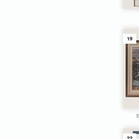
19
E
22