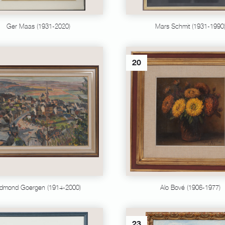
Ger Maas (1931-2020)
Mars Schmit (1931-1990
20
dmond Goergen (1914-2000)
Alo Bové (1906-1977)
23