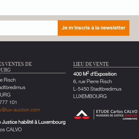
Je m'inscris à la newsletter
ES VENTES DE
LIEU DE VENTE
OURG
2
400 M
d'Exposition
re Risch
6, rue Pierre Risch
adtbredimus
L-5450 Stadtbredimus
OURG
LUXEMBOURG
777 101
fo@lux-auction.com
e Justice habilité à Luxembourg
rlos CALVO