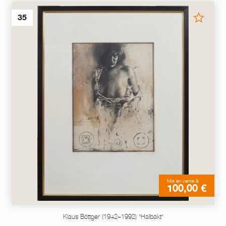
35
Mis en vente à
100,00 €
Klaus Böttger (1942–1992) "Halbakt"