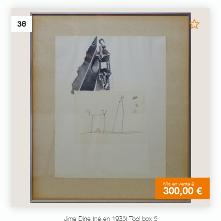
36
Mis en vente à
300,00 €
Jime Dine (né en 1935) Tool box 5