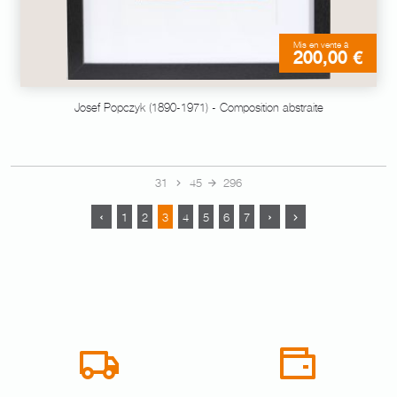
Mis en vente à
200,00 €
Josef Popczyk (1890-1971) - Composition abstraite
31
45
296
1
2
3
4
5
6
7