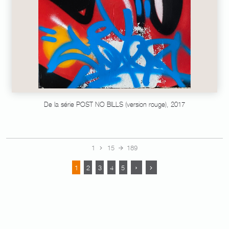
De la série POST NO BILLS (version rouge), 2017
1
15
189
1
2
3
4
5