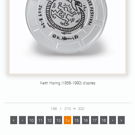
Keith Haring (1958-1990) d'après
196
210
332
10
11
12
13
14
15
16
17
18