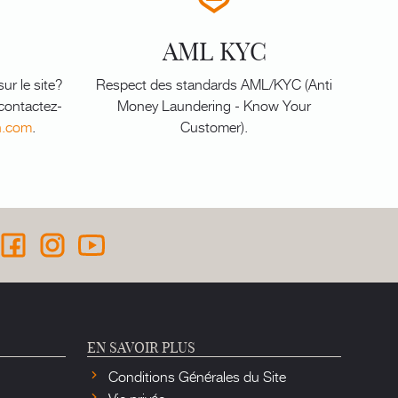
AML KYC
ur le site?
Respect des standards AML/KYC (Anti
 contactez-
Money Laundering - Know Your
n.com
.
Customer).
EN SAVOIR PLUS
Conditions Générales du Site
Vie privée