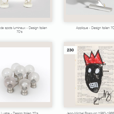
 de spots lumineux - Design Italien
Applique - Design Italien 70
70's
230
Lustre - Design Italien 70's
Jean-Michel Basquiat (1960-1988