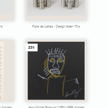
's
Paire de lustres - Design Italien 70's
231
) d'après
Jean-Michel Basquiat (1960-1988) d'après