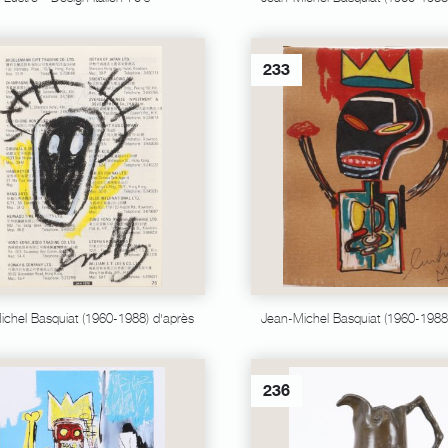
233
ichel Basquiat (1960-1988) d'après
Jean-Michel Basquiat (1960-1988
236