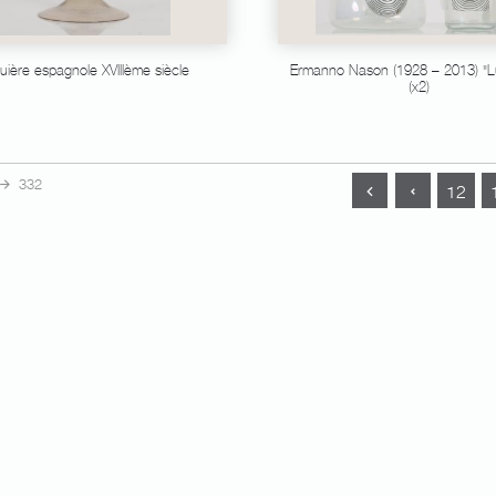
uière espagnole XVIIIème siècle
Ermanno Nason (1928 – 2013) "Lui
(x2)
332
12