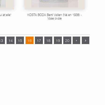
 et elle"
KOSTA BODA Bertil Vallien (Né en 1938) -
Vase ovale
13
14
15
16
17
18
19
20