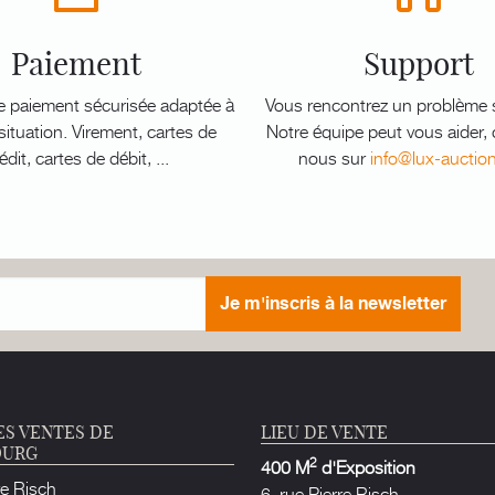
Paiement
Support
e paiement sécurisée adaptée à
Vous rencontrez un problème s
ituation. Virement, cartes de
Notre équipe peut vous aider,
édit, cartes de débit, ...
nous sur
info@lux-auctio
Je m'inscris à la newsletter
ES VENTES DE
LIEU DE VENTE
OURG
2
400 M
d'Exposition
re Risch
6, rue Pierre Risch