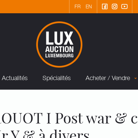
FR
EN
Actualités
Spécialités
Acheter / Vendre
UOT I Post war & c
r Y & à divers