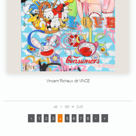
Vincent Richeux dit VINCE
46
60
245
1
2
3
4
5
6
7
8