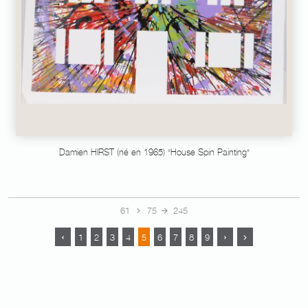
Damien HIRST (né en 1965) "House Spin Painting"
61
75
245
1
2
3
4
5
6
7
8
9