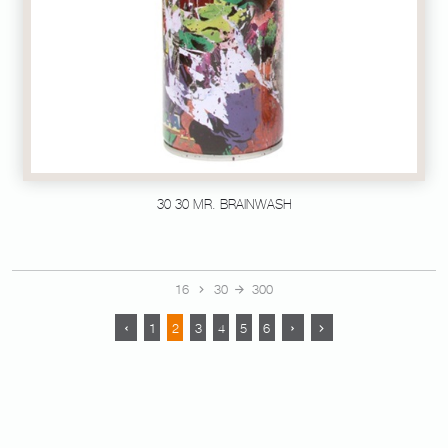
30 30 MR. BRAINWASH
16
30
300
1
2
3
4
5
6