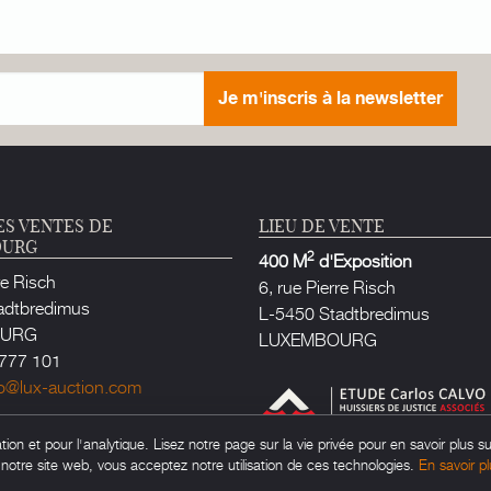
Je m'inscris à la newsletter
ES VENTES DE
LIEU DE VENTE
OURG
2
400 M
d'Exposition
re Risch
6, rue Pierre Risch
adtbredimus
L-5450 Stadtbredimus
OURG
LUXEMBOURG
777 101
fo@lux-auction.com
e Justice habilité à Luxembourg
on et pour l'analytique. Lisez notre page sur la vie privée pour en savoir plus su
rlos CALVO
t notre site web, vous acceptez notre utilisation de ces technologies.
En savoir pl