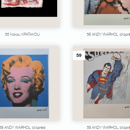
55 Kokou KPATAKOU
56 ANDY WARHOL (d'aprè
59
58 ANDY WARHOL (d'après)
59 ANDY WARHOL (d'aprè