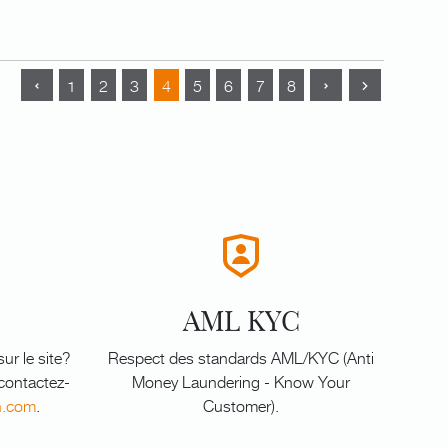
1
2
3
4
5
6
7
8
AML KYC
ur le site?
Respect des standards AML/KYC (Anti
 contactez-
Money Laundering - Know Your
n.com
.
Customer).