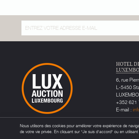
HOTEL D
LUXEMB
6, rue Pier
L-5450 St
LUXEMB
+352 621 
E-mail :
in
Huissier d
Nous utilisons des cookies pour améliorer votre expérience de navigati
Maître Ca
de votre vie privée. En cliquant sur "Je suis d'accord" ou en utilisan