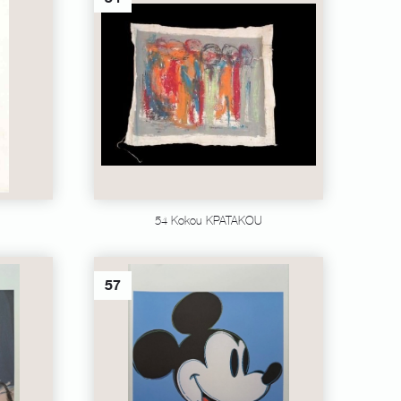
54 Kokou KPATAKOU
57