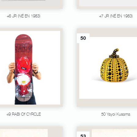
46 JR (NÉ EN 1983)
47 JR (NÉ EN 1983)
50
49 RABI Of CYRCLE
50 Yayoi Kusama
53